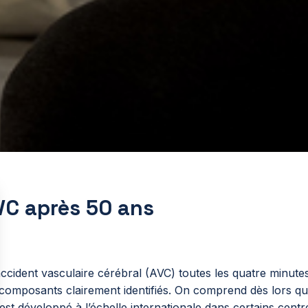
VC après 50 ans
ccident vasculaire cérébral (AVC) toutes les quatre minutes
8 composants clairement identifiés. On comprend dès lors q
est développé à l’échelle internationale dans certains cent