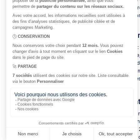
Alpes, dans l’objectif final de créer des pa
enjeux des recherches en cours pour la pré
Les raisons poussant à explore
Sommeil et AVC ont un lien bidirectionnel 
associé à des troubles du sommeil. Ensuite
Enfin, il est possible d’améliorer la qualit
sommeil sont associés à une fatigue plus i
dans leurs activités de rééducation et celles
Nature et impact des liens en
Les données montrent que troubles du somm
reconnus comme facteurs de risque potenti
exemple, l’apnée du sommeil multiplie par 
dispose de beaucoup plus de données en ce