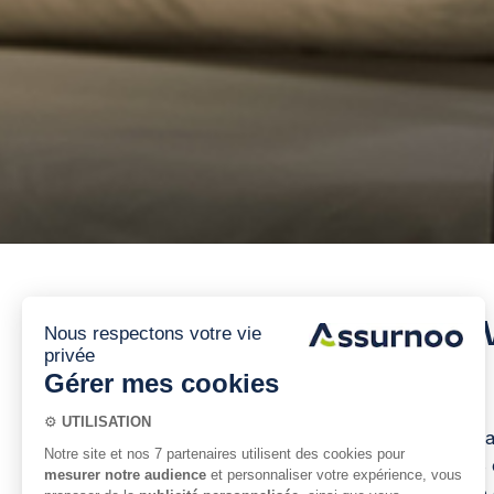
Sommeil et risque d'A
En France, on estime qu’un adulte fait un a
cardiovasculaire, le sommeil est l’un des 
étroitement liés. Ce domaine de recherche 