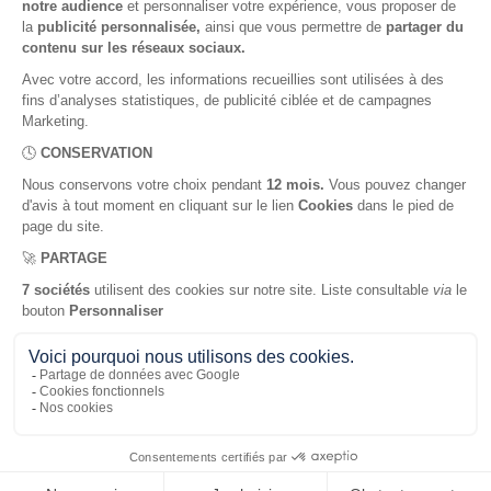
dédiés à
bien
prendre
soin de sa
santé
En lire plus