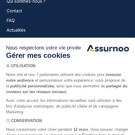
Qui sommes-nous ?
Contact
FAQ
Actualités
Nos garanties
Nos offres
Retraitée investie
Retraité économe
Pré-retraitée prévoyante
Retraités sereins
Faire une simulation
Nos garanties et remboursements
Notre gestion
Espace adhérent